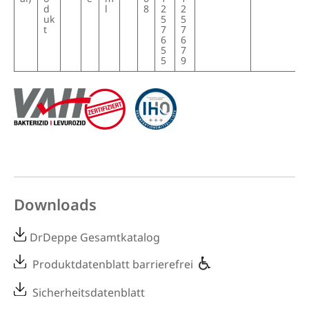
ngs
d
l
8
2
2
-
uk
5
5
ein
t
7
7
hei
6
6
t)
5
7
5
9
Downloads
DrDeppe Gesamtkatalog
Produktdatenblatt barrierefrei
Sicherheitsdatenblatt