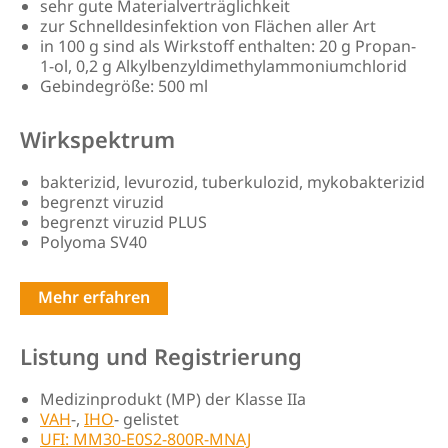
sehr gute Materialverträglichkeit
zur Schnelldesinfektion von Flächen aller Art
in 100 g sind als Wirkstoff enthalten: 20 g Propan-
1-ol, 0,2 g Alkylbenzyldimethylammoniumchlorid
Gebindegröße: 500 ml
Wirkspektrum
bakterizid, levurozid, tuberkulozid, mykobakterizid
begrenzt viruzid
begrenzt viruzid PLUS
Polyoma SV40
Mehr erfahren
Listung und Registrierung
Medizinprodukt (MP) der Klasse IIa
VAH
-,
IHO
- gelistet
UFI: MM30-E0S2-800R-MNAJ