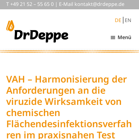
Skip
Zur
T
+49 21 52 – 55 65 0
|
E-Mail
nok
@tkat
pedrd
ed.ep
to
Fußzeile
main
springen
DE
EN
content
Menü
DrDeppe
Wirksam
schützen,
was
wichtig
ist
VAH – Harmonisierung der
Anforderungen an die
viruzide Wirksamkeit von
chemischen
Flächendesinfektionsverfah
ren im praxisnahen Test