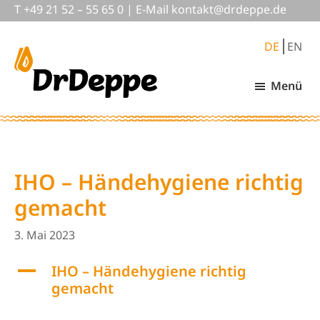
Skip
Zur
T
+49 21 52 – 55 65 0
|
E-Mail
nok
@tkat
pedrd
ed.ep
to
Fußzeile
main
springen
DE
EN
content
Menü
DrDeppe
Wirksam
schützen,
was
wichtig
ist
IHO – Händehygiene richtig
gemacht
3. Mai 2023
A
IHO – Händehygiene richtig
gemacht