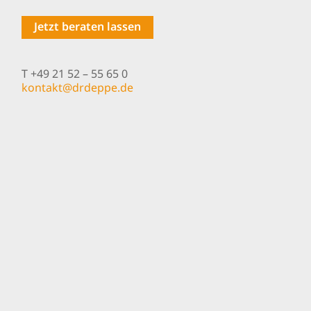
Jetzt beraten lassen
T +49 21 52 – 55 65 0
nok
@tkat
pedrd
ed.ep