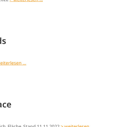
ds
eiterlesen ...
ace
eich_Fläche_Stand 11.11.2022
> weiterlesen ...