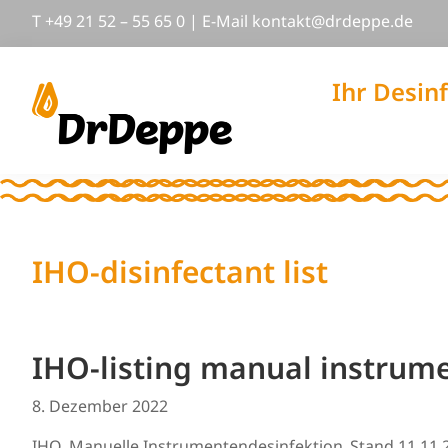
Zur
Skip
Zur
T
+49 21 52 – 55 65 0
|
E-Mail
nok
@tkat
pedrd
ed.ep
Hauptnavigation
to
Fußzeile
springen
main
springen
content
Ihr Desin
DrDeppe
Wirksam
schützen,
was
wichtig
ist
IHO-disinfectant list
IHO-listing manual instrume
8. Dezember 2022
IHO_Manuelle Instrumentendesinfektion_Stand 11.11