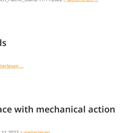
ds
terlesen ...
face with mechanical action
.11.2022
> weiterlesen ...