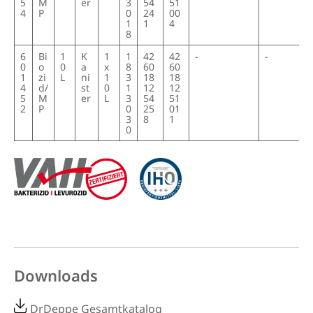
5
M
er
3
54
51
4
P
0
24
00
1
1
4
8
6
Bi
1
K
1
1
42
42
-
-
0
o
0
a
x
8
60
60
1
zi
L
ni
1
3
18
18
4
d/
st
0
1
12
12
5
M
er
L
3
54
51
2
P
0
25
01
3
8
1
0
Downloads
DrDeppe Gesamtkatalog