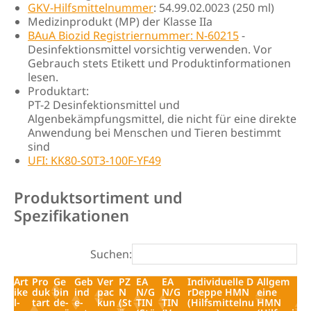
GKV-Hilfsmittelnummer
: 54.99.02.0023 (250 ml)
Medizinprodukt (MP) der Klasse IIa
BAuA Biozid Registriernummer: N-60215
-
Desinfektionsmittel vorsichtig verwenden. Vor
Gebrauch stets Etikett und Produktinformationen
lesen.
Produktart:
PT-2 Desinfektionsmittel und
Algenbekämpfungsmittel, die nicht für eine direkte
Anwendung bei Menschen und Tieren bestimmt
sind
UFI: KK80-S0T3-100F-YF49
Produktsortiment und
Spezifikationen
Suchen:
Art
Pro
Ge
Geb
Ver
PZ
EA
EA
Individuelle D
Allgem
ike
duk
bin
ind
pac
N
N/G
N/G
rDeppe HMN
eine
l-
tart
de-
e-
kun
(St
TIN
TIN
(Hilfsmittelnu
HMN