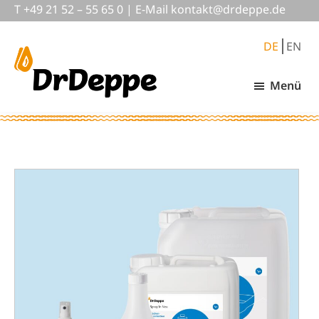
Skip
Zur
T
+49 21 52 – 55 65 0
|
E-Mail
nok
@tkat
pedrd
ed.ep
to
Fußzeile
main
springen
DE
EN
content
Menü
DrDeppe
Wirksam
schützen,
was
wichtig
ist