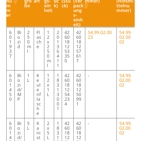
nu
grö
art
gs-
üc
(Stü
(Ver
mmer)
(Hilfsmi
m
ße
ein
k)
ck)
pack
ttelnu
m
heit
ung
mmer)
er
s-
einh
eit)
Art
Pro
Ge
Geb
Ver
PZ
EA
EA
Individuelle D
Allgem
6
Bi
2
Fl
1
2
42
42
54.99.02.00
54.99.
ike
duk
bin
ind
pac
N
N/G
N/G
rDeppe HMN
eine
0
o
5
as
2
0
60
60
23
02.00
l-
tart
de-
e-
kun
(St
TIN
TIN
(Hilfsmittelnu
HMN
1
zi
0
ch
x
1
18
18
02
nu
grö
art
gs-
üc
(Stü
(Ver
mmer)
(Hilfsmi
9
d
m
e
2
3
12
12
m
ße
ein
k)
ck)
pack
ttelnu
3
l
5
6
53
57
m
heit
ung
mmer)
7
0
4
35
61
er
s-
m
1
0
7
einh
l
1
eit)
6
Bi
1
K
1
1
42
42
-
54.99.
0
o
L
e
2
8
60
60
02.00
1
zi
ul
x
3
18
18
02
4
d/
e
1
1
12
12
5
M
nf
L
3
54
50
0
P
la
0
23
99
sc
0
4
1
h
1
e
6
Bi
5
K
2
1
42
42
-
54.99.
0
o
L
a
x
8
60
60
02.00
1
zi
ni
5
3
18
18
02
4
d/
st
L
1
12
12