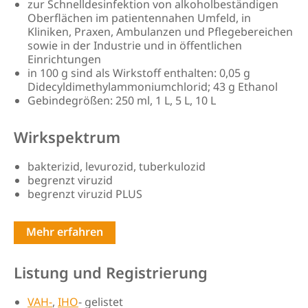
zur Schnelldesinfektion von alkoholbeständigen
Oberflächen im patientennahen Umfeld, in
Kliniken, Praxen, Ambulanzen und Pflegebereichen
sowie in der Industrie und in öffentlichen
Einrichtungen
in 100 g sind als Wirkstoff enthalten: 0,05 g
Didecyldimethylammoniumchlorid; 43 g Ethanol
Gebindegrößen: 250 ml, 1 L, 5 L, 10 L
Wirkspektrum
bakterizid, levurozid, tuberkulozid
begrenzt viruzid
begrenzt viruzid PLUS
Mehr erfahren
Listung und Registrierung
VAH-
,
IHO
- gelistet